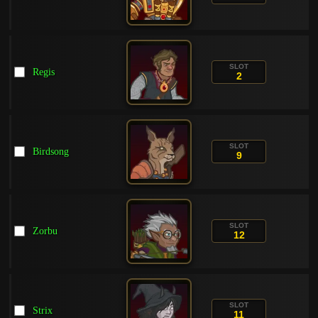
SLOT
Regis
2
SLOT
Birdsong
9
SLOT
Zorbu
12
SLOT
Strix
11