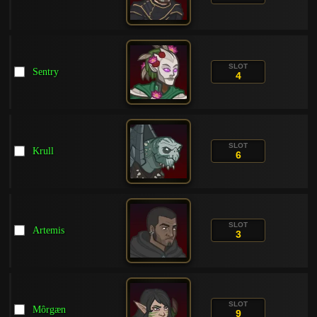
SLOT
Sentry
4
SLOT
Krull
6
SLOT
Artemis
3
SLOT
Môrgæn
9