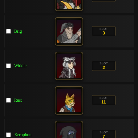
SLOT
Brig
3
SLOT
Widdle
2
SLOT
Rust
11
SLOT
Xerophon
7