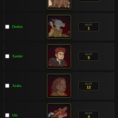
SLOT
Deekin
1
SLOT
Xander
5
SLOT
Azaka
12
SLOT
Ishi
4