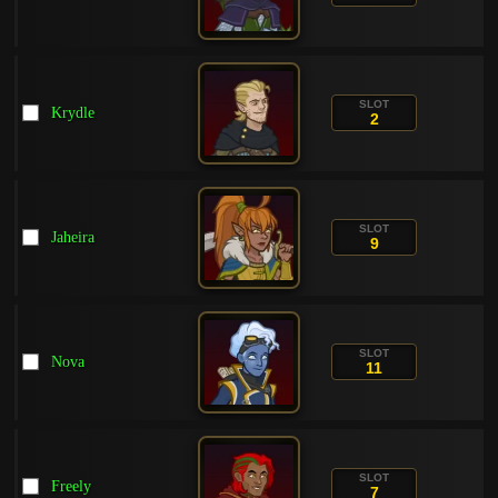
SLOT
Krydle
2
SLOT
Jaheira
9
SLOT
Nova
11
SLOT
Freely
7