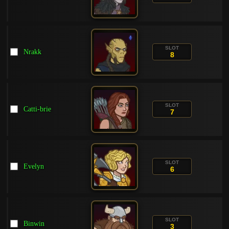
SLOT
Nrakk
8
SLOT
Catti-brie
7
SLOT
Evelyn
6
SLOT
Binwin
3