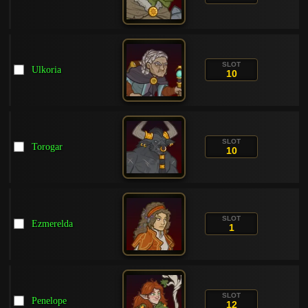
SLOT
Ulkoria
10
SLOT
Torogar
10
SLOT
Ezmerelda
1
SLOT
Penelope
12