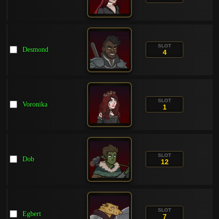
SLOT
Desmond
4
SLOT
Voronika
1
SLOT
Dob
12
SLOT
Egbert
7