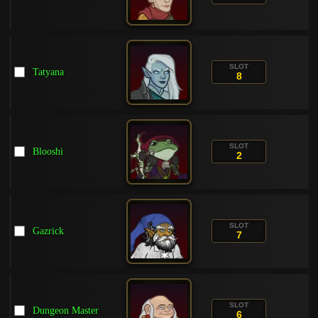
SLOT
Tatyana
8
SLOT
Blooshi
2
SLOT
Gazrick
7
SLOT
Dungeon Master
6