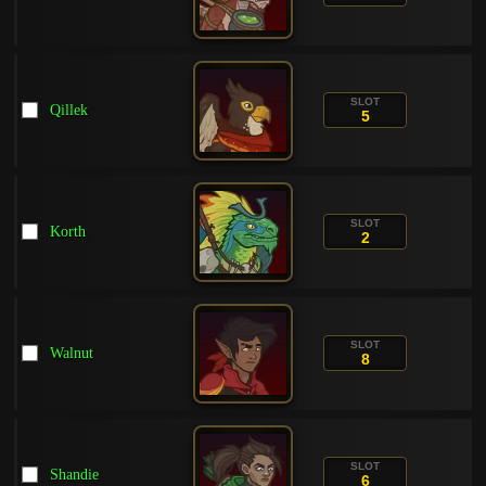
SLOT
Qillek
5
SLOT
Korth
2
SLOT
Walnut
8
SLOT
Shandie
6