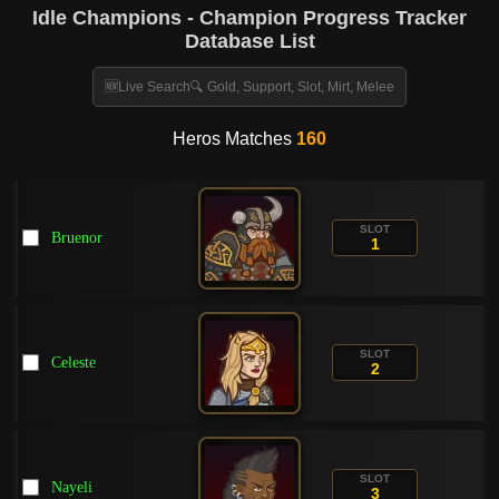
Idle Champions - Champion Progress Tracker
Database List
Heros Matches
160
SLOT
Bruenor
1
SLOT
Celeste
2
SLOT
Nayeli
3