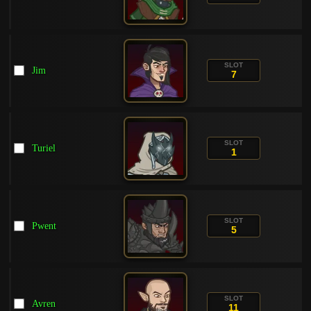
SLOT
Jim
7
SLOT
Turiel
1
SLOT
Pwent
5
SLOT
Avren
11