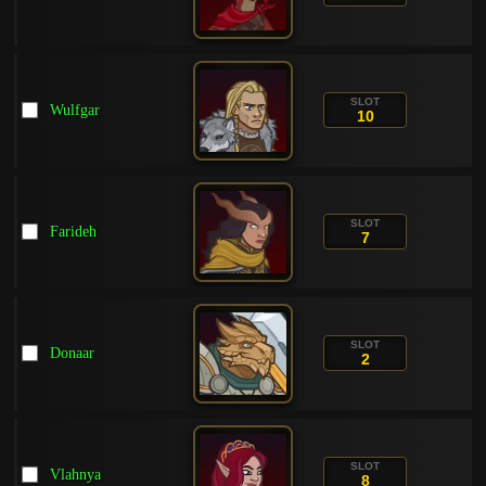
SLOT
Wulfgar
10
SLOT
Farideh
7
SLOT
Donaar
2
SLOT
Vlahnya
8