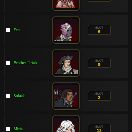
SLOT
Fen
6
SLOT
Brother Uriah
9
SLOT
Solaak
2
SLOT
Miria
12